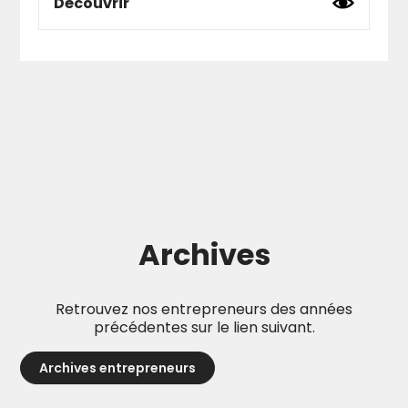
Découvrir
L’Association
Orizon Sud
oeuvre autour de 3
pôles suivants :
La diffusion
: un projet artistique
fédérateur par la richesse, la diversité, la
qualité de ses propositions et l’exigence
des choix qu’elle défend. (partage,
parité, diversité, bienveillance, mise en
avant des femmes dans la musique).
Porteuse du projet culturel de la salle de
Concerts :
Le makeda
(ex Poste à
Galène à Marseille), elle organise près de
Archives
120 concerts par an dans cette salle et
hors les murs dans des salles, ou lieux
partenaires.
Retrouvez nos entrepreneurs des années
précédentes sur le lien suivant.
L’accompagnement artistique
:
développement et structuration
Archives entrepreneurs
d’artistes, conseils, formation, soutien à
la création, Dénicheuse de talents et