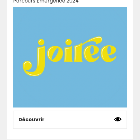
Parcours Emergence 2024
et conscient. C’est un espace intimiste
accessible sur invitations.
Il se développe sous la forme de
temps dédié
à la monstration d’oeuvres (vernissage)
plastiques, perfomatives ou encore
sonores, mais également sous forme de
reading party, des moments dédiés à la
lecture et aux échanges de textes curatés
avec un auteur.
Tous sont sur invitation nominative. Celles-ci
étant partagés entre tous les acteurs du
projet permettant ainsi à un large public d’y
être reçu.
- Huis Clos : vernissage + after party (format
8h) ;
- Huis Clos is READING : temps de lectures
individuelles et collectives, mise en commun
(4h) ;
- Huis Clos is TALKING : interventions,
Découvrir
présentation, discussion, mise en commune
(4h).
[ Projet porté par : Jeannette Boulanger et
Chloé Drouvin]