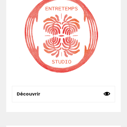
d’actions artistiques, culturelles et
éducatives à destination du jeune public.
Les
Sororo-Kidz
sont des ateliers de
découverte du DJing à destination du jeune
public pour initier à cette pratique et faire
connaitre ce métier aux futures générations.
Au programme : découverte et manipulation
des platines, apprentissage des bases
théoriques et pratiques pour “beatmacher”
sous forme d’exercices ludiques pour mieux
comprendre des concepts complexes et
abstraits tels que la synchronisation, les
tonalités ou les fréquences.
Découvrir
L'
Entretemps studio
est un
lieu hybride
dédié à l’art et au soin. A la fois lieu
culturel, espace de travail, cabinet de
soin, lieu de rencontres, de recherche et