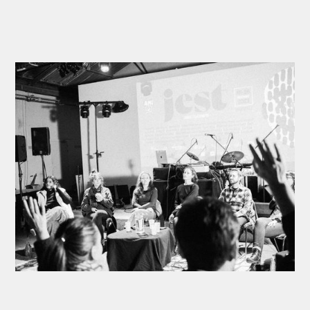
c'est dans cette optique que le tremplin
dont on fête la 12e édition a été créé.
L’action culturelle
: des actions dans le
lieu : Makeda et des actions spécifiques
sur le territoire pour permettre la venue
des populations isolées dans le centre
ville de Marseille.