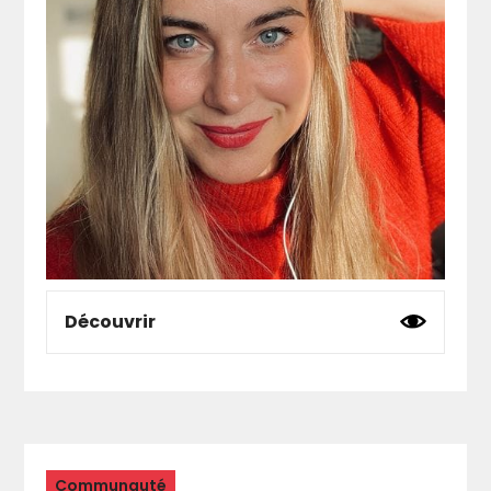
les candidatures via un formulaire. Dans un
second temps, ils réunissent un jury de
professionnels (dont fait partie Elodie Le Breut,
Directrice de l’AMI) qui sélectionne 6
participants qui intègrent le dispositif. Ensuite,
Plante Mars accompagne les lauréats dans
une démarche de professionnalisation, avec
une séance de coaching scénique et des
répétitions. Enfin, les 6 lauréats performent
devant le public et le jury au Café Julien. A
l’issue du concert, un ou une gagnante est
désignée pour rejoindre La Frappe et se
produire à Marsatac.
Découvrir
Coach scénique
, diplômée du Studio des
Variétés (Paris), Gaëlle Jeandon est en
parallèle directrice artistique, productrice de
disques et de spectacles depuis 13 ans au sein
du label indé qu’elle a créé
Make Me Prod
.
Gaëlle Jeandon accompagne et optimise le
Communauté