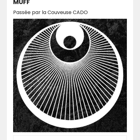
MUFF
l'égard des nouvelles technologies.
Passée par la Couveuse CADO
Les artistes-associés (Lucien Gaudin &
Gaëtant Parseihian & Adelin Schweitzer &
Naoyuki Tanaka aka NAO) ont été amenés
avec les années à penser une nouvelle forme
de médiation, considérant celle-ci comme un
acte artistique à part entière. Depuis 2021, le
collectif s’exerce à l’activité éditoriale, dans la
continuité d’une réflexion sur le besoin de
traces écrites dans le champ des arts
numériques. deletere adopte un point de vue
critique sur le numérique, matière dure et
obscure, et le convertit en médium
d’expression artistique et en objet de poésie.
En réponse à la colonisation massive de nos
vies et nos corps par le numérique, les artistes
du collectif donnent naissance à des îlots de
résistance, produisant un art expérientiel qui
explore les états modifiés de la conscience. Le
collectif entend ainsi offrir à tous-tes des
alternatives à contre-courant des grandes
tendances actuelles au consumérisme