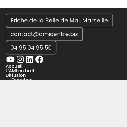
Friche de la Belle de Mai, Marseille
contact@amicentre.biz
04 95 04 95 50
Accueil
L’AMI en bref
Diffusion
Openbox
La Society
JEST
Formations
Studios
Développement de carrières
Ateliers
Be On
Garages
Entrepreneuriat & ICC
Formations