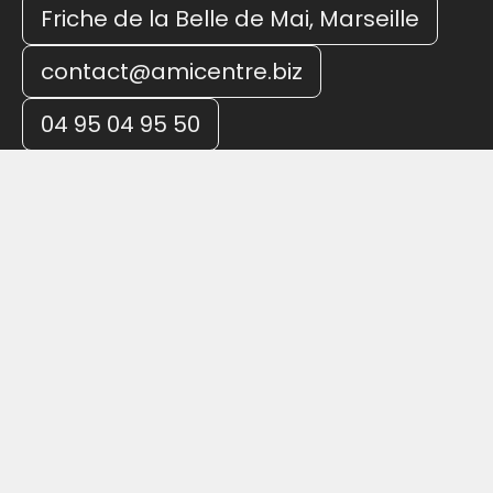
Friche de la Belle de Mai, Marseille
contact@amicentre.biz
04 95 04 95 50
Accueil
L’AMI en bref
Diffusion
Openbox
La Society
JEST
Formations
Studios
Développement de carrières
Ateliers
Be On
Garages
Entrepreneuriat & ICC
Formations
Incubation
Coworking
Communauté