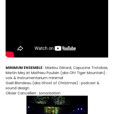
MINIMUM ENSEMBLE
: Marilou Gérard, Capucine Trotobas,
Martin Mey et Mathieu Poulain (aka Oh! Tiger Mountain) :
voix & instrumentarium minimal
Gaël Blondeau (aka Ghost of Christmas) : podcast &
sound design
Olivier Cancellieri : sonorisation