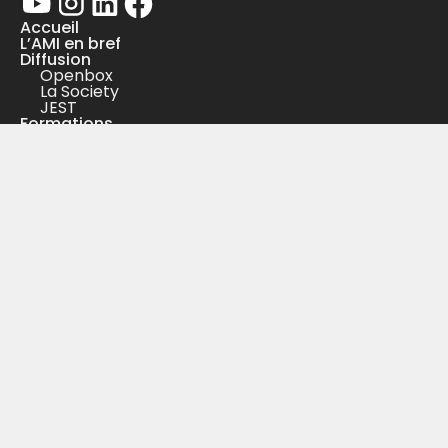
Accueil
L’AMI en bref
Diffusion
Openbox
La Society
JEST
Formations
Studios
Développement de carrières
Ateliers
Be On
Garages
Entrepreneuriat & ICC
Formations
Incubation
Coworking
Communauté
Créations
Créations locales
Créations internationales
Action culturelle