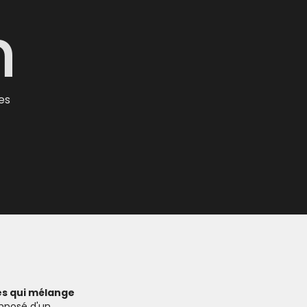
h
es
es qui mélange
omposé d'un