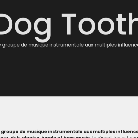
Dog Toot
e groupe de musique instrumentale aux multiples influenc
 groupe de musique instrumentale aux multiples influenc
jazz, dub, electro, jungle et bass music
. Le récent trio est c