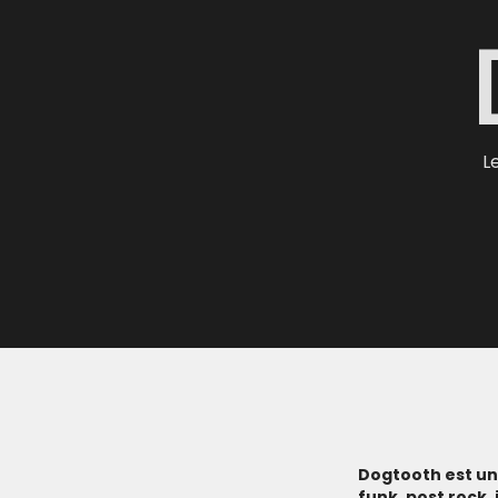
L
Dogtooth est un
funk, post rock, 