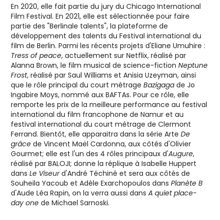
En 2020, elle fait partie du jury du Chicago International
Film Festival. En 2021, elle est sélectionnée pour faire
partie des "Berlinale talents", la plateforme de
développement des talents du Festival international du
film de Berlin. Parmi les récents projets d'Eliane Umuhire :
Tress of peace
, actuellement sur Netflix, réalisé par
Alanna Brown, le film musical de science-fiction
Neptune
Frost
, réalisé par Saul Williams et Anisia Uzeyman, ainsi
que le rôle principal du court métrage
Bazigaga
de Jo
Ingabire Moys, nommé aux BAFTAs. Pour ce rôle, elle
remporte les prix de la meilleure performance au festival
international du film francophone de Namur et au
festival international du court métrage de Clermont
Ferrand. Bientôt, elle apparaitra dans la série Arte
De
grâce
de Vincent Maël Cardonna, aux côtés d'Olivier
Gourmet; elle est l'un des 4 rôles principaux d'
Augure
,
réalisé par BALOJI; donne la réplique à Isabelle Huppert
dans
Le Viseur
d'André Téchiné et sera aux côtés de
Souheila Yacoub et Adèle Exarchopoulos dans
Planète B
d'Aude Léa Rapin, on la verra aussi dans
A quiet place-
day one
de Michael Sarnoski.