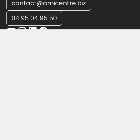
contact@amicentre.biz
04 95 04 95 50
Accueil
L’AMI en bref
Diffusion
Openbox
La Society
JEST
Formations
Studios
Développement de carrières
Ateliers
Be On
Garages
Entrepreneuriat & ICC
Formations
Incubation
Coworking
Communauté
Créations
Créations locales
Créations internationales
Action culturelle